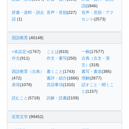
語
(1846)
辞書・資料・訓点
音声・音韻
(227)
音声・音韻・アク
語
(1)
セント
(2573)
国語教育
(40148)
<未設定>
(1767)
ことば
(810)
一般
(17577)
作文
(911)
作文・書写
(250)
古典（古文・漢
文）
(318)
国語教育（古典）
書くこと
(1743)
書写・書道
(385)
(472)
書評・紹介
(1666)
理解
(2877)
表現
(1078)
言語事項
(1310)
話すこと・聞くこ
と
(1157)
読むこと
(5718)
読解・読書
(2109)
近世文学
(99452)