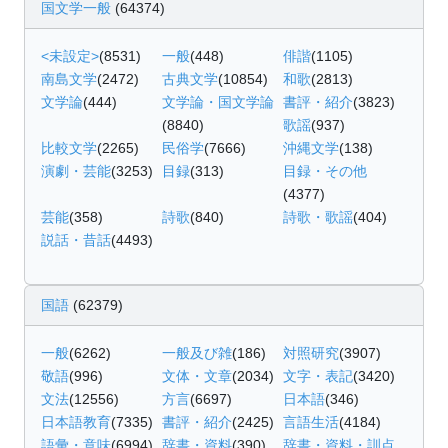
国文学一般
(64374)
<未設定>
(8531)
一般
(448)
俳諧
(1105)
南島文学
(2472)
古典文学
(10854)
和歌
(2813)
文学論
(444)
文学論・国文学論
書評・紹介
(3823)
(8840)
歌謡
(937)
比較文学
(2265)
民俗学
(7666)
沖縄文学
(138)
演劇・芸能
(3253)
目録
(313)
目録・その他
(4377)
芸能
(358)
詩歌
(840)
詩歌・歌謡
(404)
説話・昔話
(4493)
国語
(62379)
一般
(6262)
一般及び雑
(186)
対照研究
(3907)
敬語
(996)
文体・文章
(2034)
文字・表記
(3420)
文法
(12556)
方言
(6697)
日本語
(346)
日本語教育
(7335)
書評・紹介
(2425)
言語生活
(4184)
語彙・意味
(6994)
辞書・資料
(390)
辞書・資料・訓点