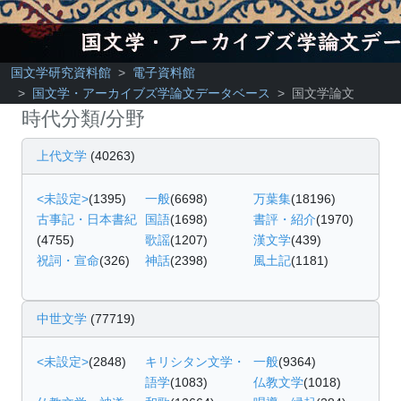
国文学研究資料館
電子資料館
国文学・アーカイブズ学論文データベース
国文学論文
時代分類/分野
上代文学
(40263)
<未設定>
(1395)
一般
(6698)
万葉集
(18196)
古事記・日本書紀
国語
(1698)
書評・紹介
(1970)
(4755)
歌謡
(1207)
漢文学
(439)
祝詞・宣命
(326)
神話
(2398)
風土記
(1181)
中世文学
(77719)
<未設定>
(2848)
キリシタン文学・
一般
(9364)
語学
(1083)
仏教文学
(1018)