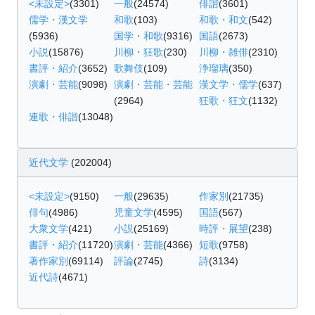
<未設定>
(3301)
一般
(24574)
俳諧
(3601)
儒学・漢文学
和歌
(103)
和歌・和文
(542)
(5936)
国学・和歌
(9316)
国語
(2673)
小説
(15876)
川柳・狂歌
(230)
川柳・雑俳
(2310)
書評・紹介
(3652)
歌舞伎
(109)
浄瑠璃
(350)
演劇・芸能
(9098)
演劇・芸能・芸能
漢文学・儒学
(637)
(2964)
狂歌・狂文
(1132)
連歌・俳諧
(13048)
近代文学
(202004)
<未設定>
(9150)
一般
(29635)
作家別
(21735)
俳句
(4986)
児童文学
(4595)
国語
(567)
大衆文学
(421)
小説
(25169)
時評・展望
(238)
書評・紹介
(11720)
演劇・芸能
(4366)
短歌
(9758)
著作家別
(69114)
評論
(2745)
詩
(3134)
近代詩
(4671)