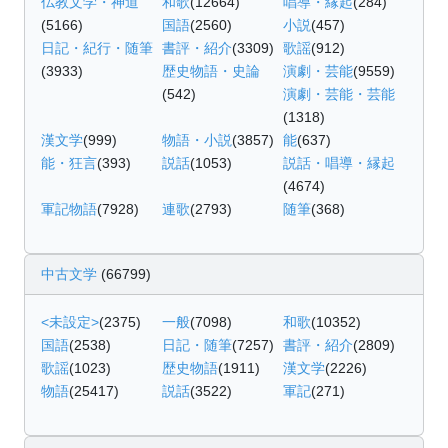
仏教文学・神道
和歌
(12664)
唱導・縁起
(284)
(5166)
国語
(2560)
小説
(457)
日記・紀行・随筆
書評・紹介
(3309)
歌謡
(912)
(3933)
歴史物語・史論
演劇・芸能
(9559)
(542)
演劇・芸能・芸能
(1318)
漢文学
(999)
物語・小説
(3857)
能
(637)
能・狂言
(393)
説話
(1053)
説話・唱導・縁起
(4674)
軍記物語
(7928)
連歌
(2793)
随筆
(368)
中古文学
(66799)
<未設定>
(2375)
一般
(7098)
和歌
(10352)
国語
(2538)
日記・随筆
(7257)
書評・紹介
(2809)
歌謡
(1023)
歴史物語
(1911)
漢文学
(2226)
物語
(25417)
説話
(3522)
軍記
(271)